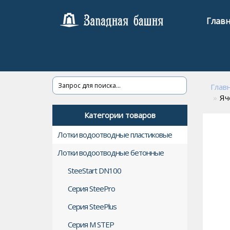
Главн
Глав
Яч
Категории товаров
Лотки водоотводные пластиковые
Лотки водоотводные бетонные
SteeStart DN100
Серия SteePro
Серия SteePlus
Серия М STEP