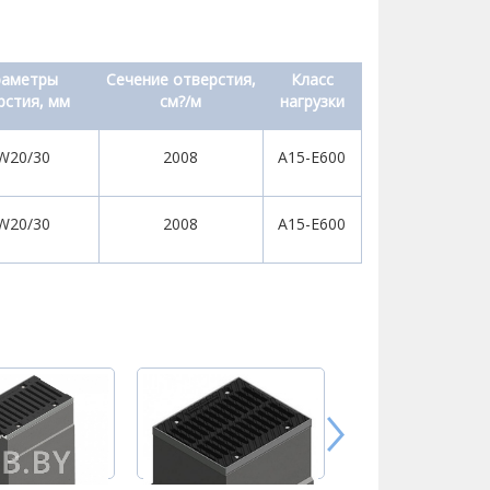
раметры
Сечение отверстия,
Класс
рстия, мм
см?/м
нагрузки
W20/30
2008
A15-Е600
W20/30
2008
A15-E600