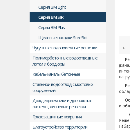
Серия ВМ Light
Серия ВМ SIR
Серия ВМ Plus
Щелевые насадки SteeSlot
Чугунные водоприемные решетки
т.
Полимербетонные водоотводные
Ре
лотки и бордюры
(кан
инте
Кабель-каналы бетонные
нагру
Стальной водоотвод с мостовых
Ре
сооружений
облад
Ос
Дождеприемники и дренажные
и обл
системы, ливневые решетки
Грязезащитные покрытия
Решё
Габа
Благоустройство территории