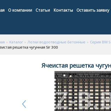
ая
О компании
Статьи
Контакты
Оставить заявку
ная
Каталог
Лотки водоотводные бетонные
Серия ВМ S
еистая решетка чугунная Sir 300
Ячеистая решетка чугун