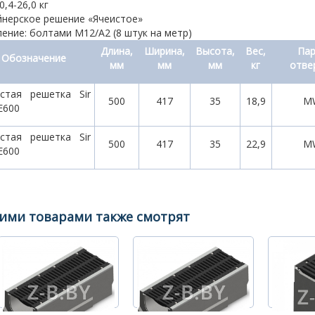
0,4-26,0 кг
йнерское решение «Ячеистое»
ение: болтами M12/А2 (8 штук на метр)
Длина,
Ширина,
Высота,
Вес,
Па
Обозначение
мм
мм
мм
кг
отве
стая решетка Sir
500
417
35
18,9
М
Е600
стая решетка Sir
500
417
35
22,9
М
Е600
тими товарами также смотрят