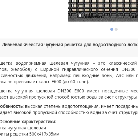
Ливневая ячеистая чугунная решетка для водоотводного лотк
шетка водоприемная щелевая чугунная – это классический
алов, желобов) с шириной гидравлического сечения DN300
нсивностью движения, например: пешеходные зоны, АЗС или га
зка не превышает класс E600 (до 60 тонн).
шетка чугунная щелевая DN300 E600 имеет посадочные мес
ает высокой пропускной способностью воды за счет структуры
обенность
:
высокая степень водопоглощения,
имеет посадочны
адает высокой пропускной способностью воды за счет структур
Основные характеристики:
тка чугунная щелевая
риты решетки 500х417х35мм