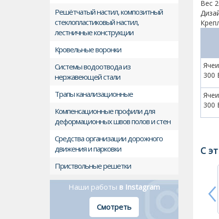
Вес 2
Решётчатый настил, композитный
Диза
стеклопластиковый настил,
Крепл
лестничные конструкции
Кровельные воронки
Ячеи
Cистемы водоотвода из
300 
нержавеющей стали
Трапы канализационные
Ячеи
300 
Компенсационные профили для
деформационных швов полов и стен
Средства организации дорожного
движения и парковки
С э
Приствольные решетки
Наши работы
в Instagram
Смотреть