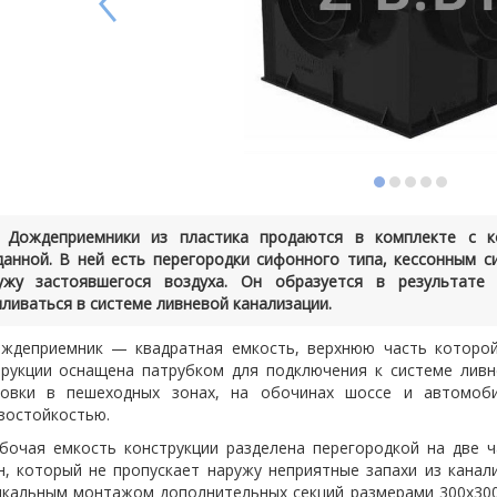
Дождеприемники из пластика продаются в комплекте с к
данной. В ней есть перегородки сифонного типа, кессонным 
ужу застоявшегося воздуха. Он образуется в результате
пливаться в системе ливневой канализации.
ждеприемник — квадратная емкость, верхнюю часть которой
трукции оснащена патрубком для подключения к системе ливн
новки в пешеходных зонах, на обочинах шоссе и автомоби
зостойкостью.
бочая емкость конструкции разделена перегородкой на две 
н, который не пропускает наружу неприятные запахи из канал
икальным монтажом дополнительных секций размерами 300х300