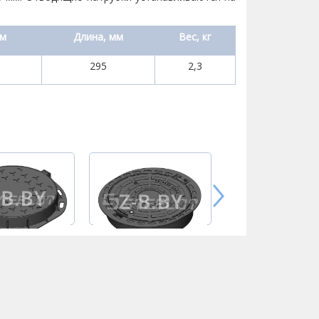
мм
Длина, мм
Вес, кг
295
2,3
изационный
Канализационный
Канализационн
ый люк ОУЭ-
чугунный люк ОУЭ-
чугунный люк 
СМ-600
СМ-600/140
600/200