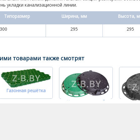
нь укладки канализационной линии.
Типоразмер
Ширина, мм
Высота, 
300
295
295
тими товарами также смотрят
Газонная решётка
Канализационный
Канал
пластиковый люк
чугунн