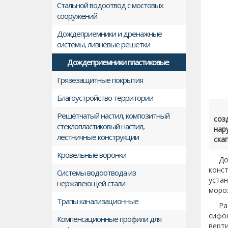
Стальной водоотвод с мостовых
сооружений
Дождеприемники и дренажные
системы, ливневые решетки
Дождеприемники пластиковые
Грязезащитные покрытия
Благоустройство территории
Решётчатый настил, композитный
соз
стеклопластиковый настил,
нар
лестничные конструкции
ска
Кровельные воронки
До
конс
Cистемы водоотвода из
уста
нержавеющей стали
моро
Трапы канализационные
Ра
сифо
Компенсационные профили для
верт