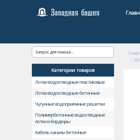
Главн
Глав
До
Категории товаров
Лотки водоотводные пластиковые
Лотки водоотводные бетонные
Чугунные водоприемные решетки
Полимербетонные водоотводные
лотки и бордюры
Кабель-каналы бетонные