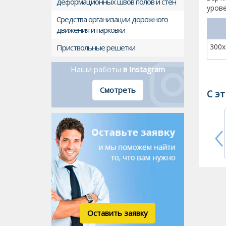
деформационных швов полов и стен
урове
Средства организации дорожного
движения и парковки
300x
Приствольные решетки
Наши работы
в Instagram
Смотреть
С э
Оставить заявку