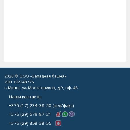
120
2026 © ООО «Западная башня»
УНП 192348775
г. Минск, ул. Монтажников, д.9, оф. 48
Наши контакты
+375 (17) 234-38-50 (тел/факс)
+375 (29) 679-87-21
+375 (29) 858-38-55